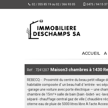
02 / 355 85 19 ou 02 / 366 93 05
0475 / 94 15 37
ACCUEIL
A
Maison3 chambres à 1430 Re
Réf. : 7241207
REBECQ - : Proximité du centre du beau petit village
habitable composée d' un beau hall d 'entrée -wc sép
-garage une voiture avec porte électrique — une cham
chambre de 15m²+ salle de bain (bain -bidet- wc -lav
séparé- chauffage central gaz de ville ( chaudière réce
citerne eau de pluie de 5000 litres libre A l’acte Acces