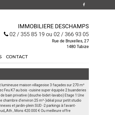
IMMOBILIERE DESCHAMPS
02 / 355 85 19 ou 02 / 366 93 05
Rue de Bruxelles, 27
1480 Tubize
S
CONTACT
et lumineuse maison villageoise 3 façades sur 270 m²
ec Feu K7 au bois -cuisine super équipée 2 buanderies
 de bain privative (douche-bidet-lavabo) Etage 1:Une
e chambre d’environ 25 m²-)idéal pour petit studio
nnexes et jardin-plein SUD -2 parkings à l’avant-
Alleud,,Ath , Mons 420.000 € Ou meilleure offre