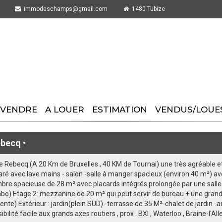
immodeschamps@gmail.com
1480 Tubize
 VENDRE
A LOUER
ESTIMATION
VENDUS/LOUE
becq •
 de Rebecq (A 20 Km de Bruxelles , 40 KM de Tournai) une très agréable 
aré avec lave mains - salon -salle à manger spacieux (environ 40 m²) av
bre spacieuse de 28 m² avec placards intégrés prolongée par une salle
abo) Etage 2: mezzanine de 20 m² qui peut servir de bureau + une grand
nte) Extérieur : jardin(plein SUD) -terrasse de 35 M²-chalet de jardin -a
sibilité facile aux grands axes routiers , prox . BXl , Waterloo , Braine-l'