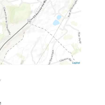
Leaflet
i
e